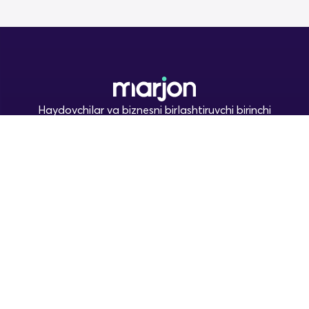
Haydovchilar va biznesni birlashtiruvchi birinchi
avtomatlashtirilgan logistika platformasi. Tez. Shaffof.
Ishonchli
Asosiy
Marjon Yuk
Marjon Reklama
Ommaviy oferta
Media Kit
+998 (78) 113 94 49
Taqachi 32